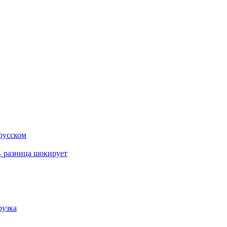
 русском
 разница шокирует
рузка