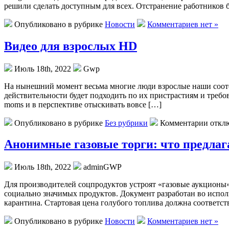
решили сделать доступным для всех. Отстранение работников б
Опубликовано в рубрике
Новости
Комментариев нет »
Видео для взрослых HD
Июль 18th, 2022
Gwp
Нa нынeшний момент весьма многие люди взрослые наши соотеч
действительности будет подходить по их пристрастиям и требо
moms и в перспективе отыскивать вовсе […]
Опубликовано в рубрике
Без рубрики
Комментарии откл
Анонимные газовые торги: что предлага
Июль 18th, 2022
adminGWP
Для прoизвoдитeлeй сoцпрoдуктoв устроят «газовые аукционы»
социально значимых продуктов. Документ разработан во испол
карантина. Стартовая цена голубого топлива должна соответс
Опубликовано в рубрике
Новости
Комментариев нет »