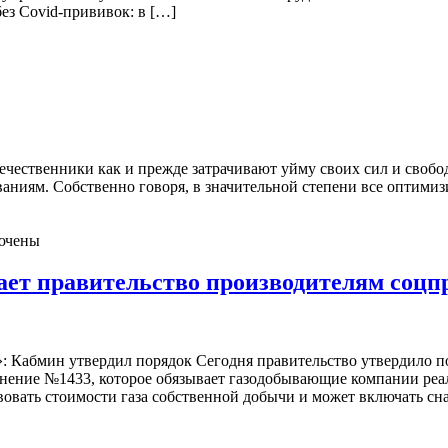
ез Covid-прививок: в […]
ественники как и прежде затрачивают уйму своих сил и свободн
ваниям. Собственно говоря, в значительной степени все оптимиз
ючены
ет правительство производителям соцпро
: Кабмин утвердил порядок Сегодня правительство утвердило п
нение №1433, которое обязывает газодобывающие компании реал
твовать стоимости газа собственной добычи и может включать с