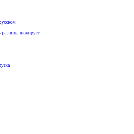
 русском
 разница шокирует
рузка