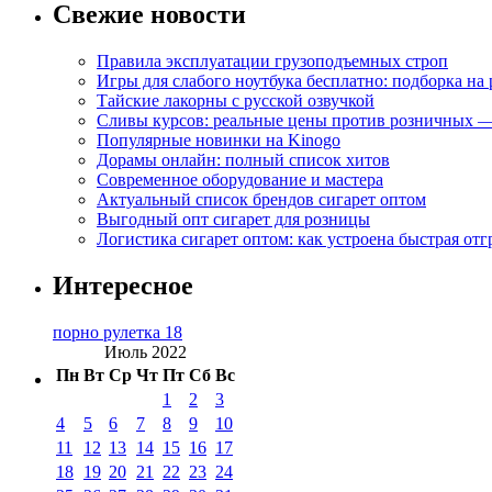
Свежие новости
Правила эксплуатации грузоподъемных строп
Игры для слабого ноутбука бесплатно: подборка на
Тайские лакорны с русской озвучкой
Сливы курсов: реальные цены против розничных —
Популярные новинки на Kinogo
Дорамы онлайн: полный список хитов
Современное оборудование и мастера
Актуальный список брендов сигарет оптом
Выгодный опт сигарет для розницы
Логистика сигарет оптом: как устроена быстрая отг
Интересное
порно рулетка 18
Июль 2022
Пн
Вт
Ср
Чт
Пт
Сб
Вс
1
2
3
4
5
6
7
8
9
10
11
12
13
14
15
16
17
18
19
20
21
22
23
24