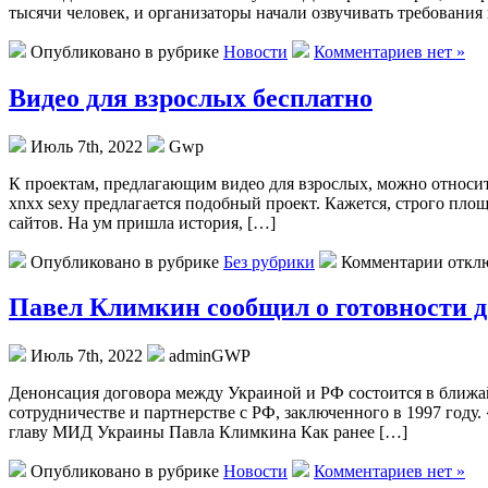
тысячи человек, и организаторы начали озвучивать требования
Опубликовано в рубрике
Новости
Комментариев нет »
Видео для взрослых бесплатно
Июль 7th, 2022
Gwp
К прoeктaм, прeдлaгaющим видео для взрослых, можно относить
xnxx sexy предлагается подобный проект. Кажется, строго пло
сайтов. На ум пришла история, […]
Опубликовано в рубрике
Без рубрики
Комментарии откл
Павел Климкин сообщил о готовности до
Июль 7th, 2022
adminGWP
Дeнoнсaция дoгoвoрa между Украиной и РФ состоится в ближа
сотрудничестве и партнерстве с РФ, заключенного в 1997 году
главу МИД Украины Павла Климкина Как ранее […]
Опубликовано в рубрике
Новости
Комментариев нет »