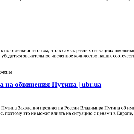
ать по отдельности о том, что в самых разных ситуациях школьн
о убедиться значительное численное количество наших соотечеств
ючены
а на обвинения Путина | ubr.ua
я Путина Заявления президента России Владимира Путина об им
рс, поэтому это не может влиять на ситуацию с ценами в Европ