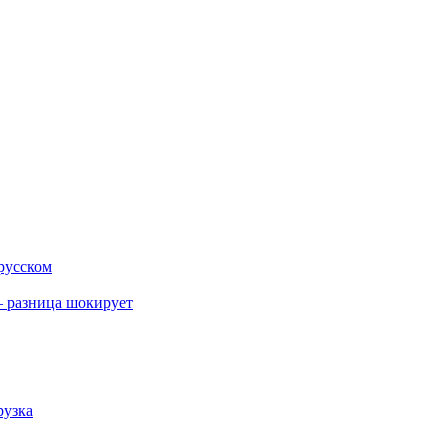
 русском
 разница шокирует
рузка