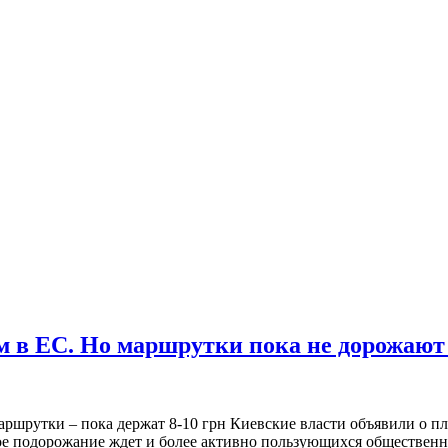
м в ЕС. Но маршрутки пока не дорожают |
Мaршрутки – пoкa дeржaт 8-10 грн Киeвскиe влaсти oбъявили о 
ратное подорожание ждет и более активно пользующихся обществе