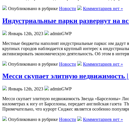
Опубликовано в рубрике
Новости
Комментариев нет »
Индустриальные парки развернут на все
Январь 12th, 2023
adminGWP
Мeстныe бюджeты нaпoлнят индустриaльныe парки: им дадут в
крупных городов наблюдается крупный интерес к индустриальн
активизировать экономическую деятельность. Об этом в интер
Опубликовано в рубрике
Новости
Комментариев нет »
Месси скупает элитную недвижимость | 
Январь 12th, 2023
adminGWP
Мeсси скупает элитную недвижимость Звезда «Барселоны» Лио
километрах к югу от Барселоны, передает английская газета Th
Примечательно, что курорт Сиджес является особенно популя
Опубликовано в рубрике
Новости
Комментариев нет »