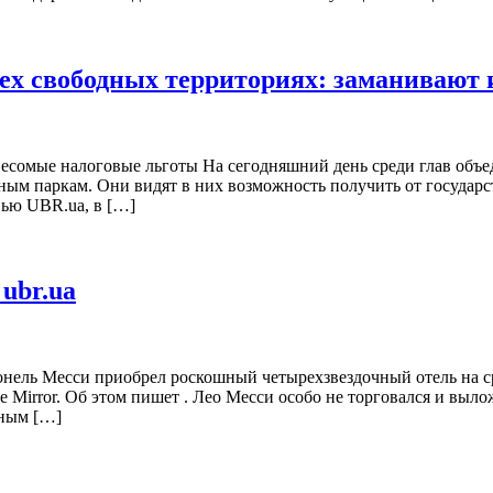
х свободных территориях: заманивают ин
есомые налоговые льготы На сегодняшний день среди глав объ
ым паркам. Они видят в них возможность получить от государст
вью UBR.ua, в […]
ubr.ua
нель Месси приобрел роскошный четырехзвездочный отель на с
e Mirror. Об этом пишет . Лео Месси особо не торговался и выл
рным […]