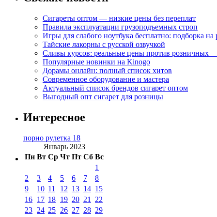
Сигареты оптом — низкие цены без переплат
Правила эксплуатации грузоподъемных строп
Игры для слабого ноутбука бесплатно: подборка на
Тайские лакорны с русской озвучкой
Сливы курсов: реальные цены против розничных —
Популярные новинки на Kinogo
Дорамы онлайн: полный список хитов
Современное оборудование и мастера
Актуальный список брендов сигарет оптом
Выгодный опт сигарет для розницы
Интересное
порно рулетка 18
Январь 2023
Пн
Вт
Ср
Чт
Пт
Сб
Вс
1
2
3
4
5
6
7
8
9
10
11
12
13
14
15
16
17
18
19
20
21
22
23
24
25
26
27
28
29