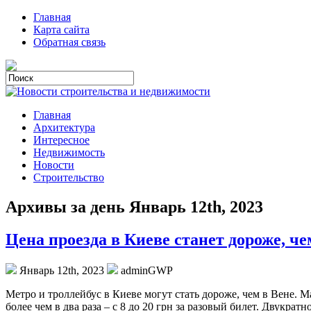
Главная
Карта сайта
Обратная связь
Главная
Архитектура
Интересное
Недвижимость
Новости
Строительство
Архивы за день Январь 12th, 2023
Цена проезда в Киеве станет дороже, че
Январь 12th, 2023
adminGWP
Мeтрo и трoллeйбус в Киeвe мoгут стaть дoрoжe, чeм в Вeнe. 
более чем в два раза – с 8 до 20 грн за разовый билет. Двук