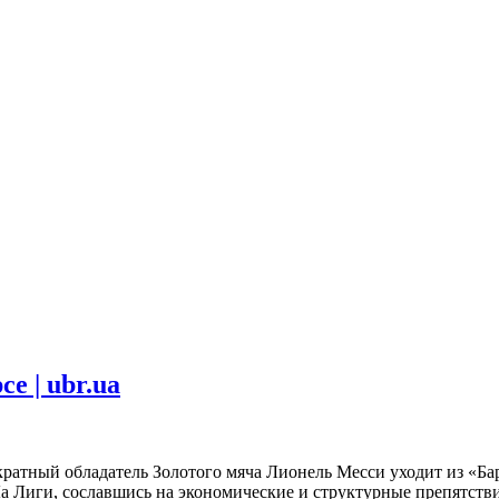
е | ubr.ua
атный обладатель Золотого мяча Лионель Месси уходит из «Барс
а Лиги, сославшись на экономические и структурные препятстви