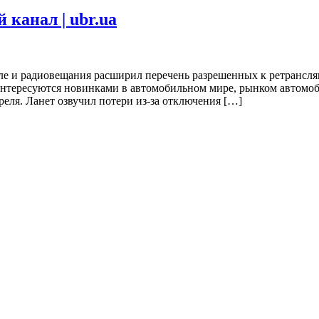
 канал | ubr.ua
ле и радиовещания расширил перечень разрешенных к ретрансля
орые интересуются новинками в автомобильном мире, рынком авт
еля. Ланет озвучил потери из-за отключения […]