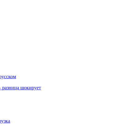
 русском
 разница шокирует
рузка