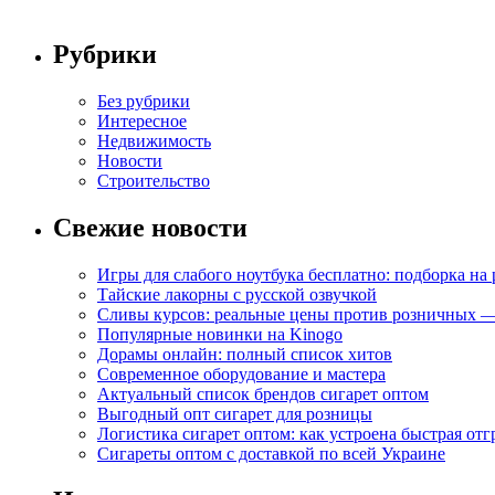
Рубрики
Без рубрики
Интересное
Недвижимость
Новости
Строительство
Свежие новости
Игры для слабого ноутбука бесплатно: подборка на
Тайские лакорны с русской озвучкой
Сливы курсов: реальные цены против розничных —
Популярные новинки на Kinogo
Дорамы онлайн: полный список хитов
Современное оборудование и мастера
Актуальный список брендов сигарет оптом
Выгодный опт сигарет для розницы
Логистика сигарет оптом: как устроена быстрая отг
Сигареты оптом с доставкой по всей Украине