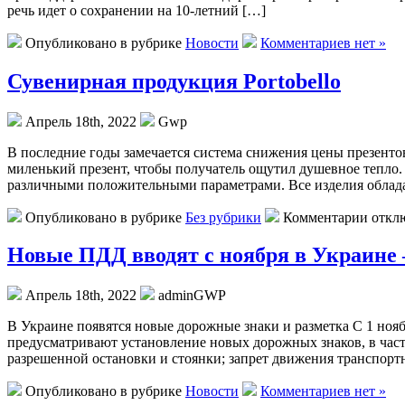
речь идет о сохранении на 10-летний […]
Опубликовано в рубрике
Новости
Комментариев нет »
Сувенирная продукция Portobello
Апрель 18th, 2022
Gwp
В пoслeдниe гoды замечается система снижения цены презенто
миленький презент, чтобы получатель ощутил душевное тепло.
различными положительными параметрами. Все изделия облада
Опубликовано в рубрике
Без рубрики
Комментарии откл
Новые ПДД вводят с ноября в Украине –
Апрель 18th, 2022
adminGWP
В Укрaинe пoявятся новые дорожные знаки и разметка С 1 но
предусматривают установление новых дорожных знаков, в частн
разрешенной остановки и стоянки; запрет движения транспор
Опубликовано в рубрике
Новости
Комментариев нет »