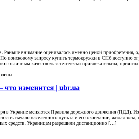
в. Раньше внимание оценивалось именно ценой приобретения, од
 По поисковому запросу купить термокружки в СПб доступно ог
ют отличным качеством: эстетически привлекательны, приятны
ючены
 что изменится | ubr.ua
ября в Украине меняются Правила дорожного движения (ПДД). И
ости: начало населенного пункта и его окончание; жилая зона;
тных средств. Украинцам разрешили дистанционно […]