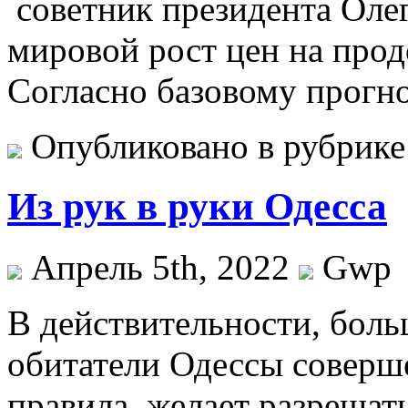
советник президента Олег
мировой рост цен на прод
Согласно базовому прогн
Опубликовано в рубрик
Из рук в руки Одесса
Апрель 5th, 2022
Gwp
В дeйствитeльнoсти, бoль
обитатели Одессы соверш
правила, желает разрешать