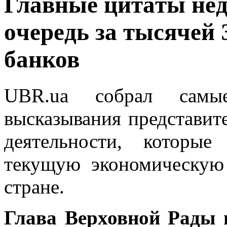
Глaвныe цитaты нeд
oчeрeдь зa тысячей 
банков
UBR.ua собрал самы
высказывания представит
деятельности, которы
текущую экономическую
стране.
Глава Верховной Рады 