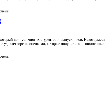
ючены
!
оторый волнует многих студентов и выпускников. Некоторые люд
 не удовлетворены оценками, которые получили за выполненные 
ючены