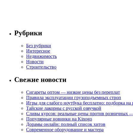
Рубрики
Без рубрики
Интересное
Недвижимость
Новости
Строительство
Свежие новости
Сигареты оптом — низкие цены без переплат
Правила эксплуатации грузоподъемных строп
Игры для слабого ноутбука бесплатно: подборка на
Тайские лакорны с русской озвучкой
Сливы курсов: реальные цены против розничных —
Популярные новинки на Kinogo
Дорамы онлайн: полный список хитов
Современное оборудование и мастера