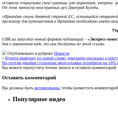
оставили открытыми свои границы для украинцев, вопреки ре
Об этом министр иностранных дел Дмитрий Кулеба.
«Ирландия стала девятой страной ЕС, оставшейся открыто
прежнему для путешествия в Ирландию необходимо иметь визу
Ук
UBR.ua запустил новый формат публикаций –
«Экспресс-ново
дня в лаконичном виде, то они доступны по этой ссылке.
Опубликовано в рубрике
Новости
«
Купить квартиру по новой схеме: девелопер рассказал о прес
По итогам декабря столичные многоэтажки потребили на 16% бол
Вы можете пропустить чтение записи и оставить комментарий.
Оставить комментарий
Вы должны быть
авторизованы
, чтобы разместить комментарий
Популярное видео