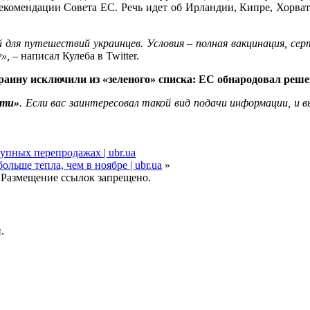
комендации Совета ЕС. Речь идет об Ирландии, Кипре, Хорват
й
для путешествий украинцев. Условия – полная вакцинация, с
»,
– написал Кулеба в Twitter.
раину исключили из «зеленого» списка: ЕС обнародовал реше
сти»
. Если вас заинтересовал такой вид подачи информации, и 
тупных перепродажах | ubr.ua
ьше тепла, чем в ноябре | ubr.ua
»
 Размещение ссылок запрещено.
.