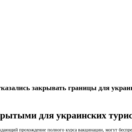
тказались закрывать границы для украин
крытыми для украинских тури
ждающий прохождение полного курса вакцинации, могут беспреп