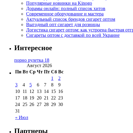
Популярные новинки на Kinogo
Дорамы онлайн: полный список хитов
Современное оборудование и мастера
Актуальный список брендов сигарет оптом
Выгодный опт сигарет для розницы
Логистика сигарет оптом: как устроена быстрая отг
Сигареты оптом с доставкой по всей Украине
Интересное
порно рулетка 18
Август 2026
Пн
Вт
Ср
Чт
Пт
Сб
Вс
1
2
3
4
5
6
7
8
9
10
11
12
13
14
15
16
17
18
19
20
21
22
23
24
25
26
27
28
29
30
31
« Июл
Партнеры