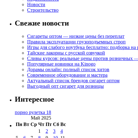
Новости
Строительство
Свежие новости
Сигареты оптом — низкие цены без переплат
Правила эксплуатации грузоподъемных строп
Игры для слабого ноутбука бесплатно: подборка на
Тайские лакорны с русской озвучкой
Сливы курсов: реальные цены против розничных —
Популярные новинки на Kinogo
Дорамы онлайн: полный список хитов
Современное оборудование и мастера
Актуальный список брендов сигарет оптом
Выгодный опт сигарет для розницы
Интересное
порно рулетка 18
Май 2025
Пн
Вт
Ср
Чт
Пт
Сб
Вс
1
2
3
4
5
6
7
8
9
10
11