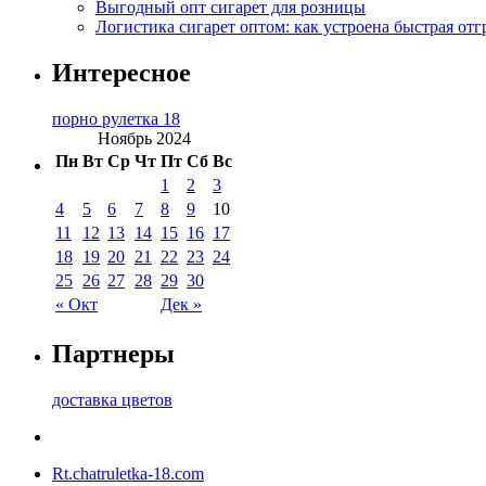
Выгодный опт сигарет для розницы
Логистика сигарет оптом: как устроена быстрая отг
Интересное
порно рулетка 18
Ноябрь 2024
Пн
Вт
Ср
Чт
Пт
Сб
Вс
1
2
3
4
5
6
7
8
9
10
11
12
13
14
15
16
17
18
19
20
21
22
23
24
25
26
27
28
29
30
« Окт
Дек »
Партнеры
доставка цветов
Rt.chatruletka-18.com