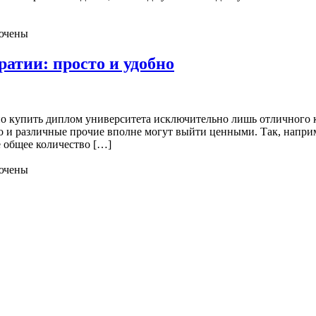
ючены
атии: просто и удобно
о купить диплом университета исключительно лишь отличного ка
 и различные прочие вполне могут выйти ценными. Так, напри
е общее количество […]
ючены