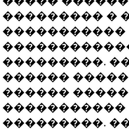
����� ������
��������� �
�����������
�����������
���������. �
������ �����
������ �����
����������� 
���������. �