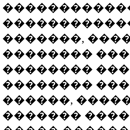
�����������
������������
�������, ���
�������� ���
�������� ���
�������� ���
������, ����
������� ����