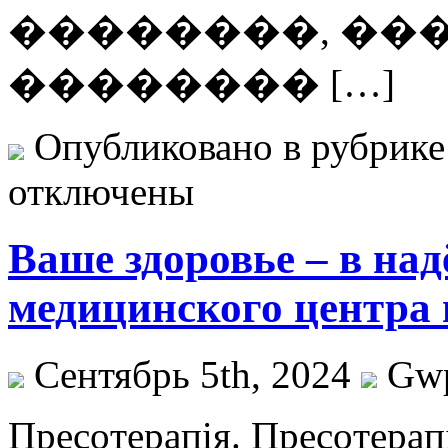
��������, ��
�������� […]
Опубликовано в рубрик
отключены
Ваше здоровье – в на
медицинского центра 
Сентябрь 5th, 2024
Gw
Прeсoтeрaпія. Прeсoтeрaп