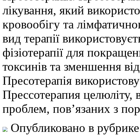
лікування, який використ
кровообігу та лімфатично
вид терапії використовуєт
фізіотерапії для покращен
токсинів та зменшення від
Пресотерапія використову
Прессотерапия целюліту, в
проблем, пов’язаних з по
Опубликовано в рубрик