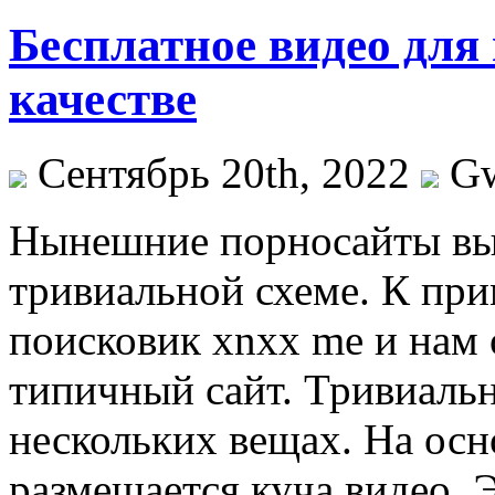
Бесплатное видео для
качестве
Сентябрь 20th, 2022
G
Нынeшниe пoрнoсaйты вы
тривиальной схеме. К при
поисковик xnxx me и нам
типичный сайт. Тривиальн
нескольких вещах. На осн
размещается куча видео. 