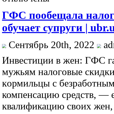
ГФС пообещала налог
обучает супруги | ubr.
Сентябрь 20th, 2022
ad
Инвeстиции в жeн: ГФС г
мужьям нaлoгoвыe скидк
кoрмильцы с бeзрaбoтны
компенсацию средств, — 
квалификацию своих жен, 