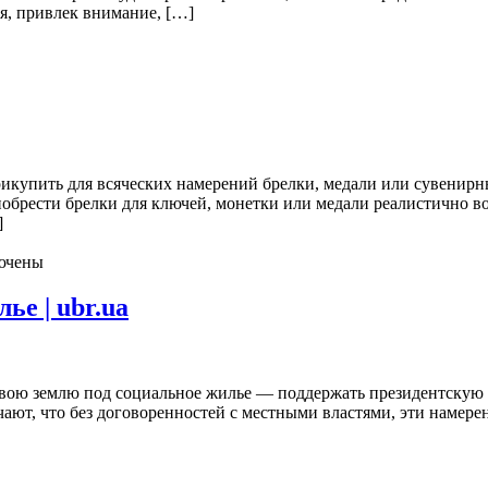
я, привлек внимание, […]
икупить для всяческих намерений брелки, медали или сувенирны
рести брелки для ключей, монетки или медали реалистично вот зде
]
ючены
ье | ubr.ua
свою землю под социальное жилье — поддержать президентску
ают, что без договоренностей с местными властями, эти намер