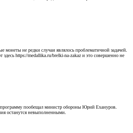
е монеты не редки случаи являлось проблематичной задачей.
сь https://medallika.ru/brelki-na-zakaz и это совершенно не
ю программу пообещал министр обороны Юрий Ехануров.
ения останутся невыполненными.