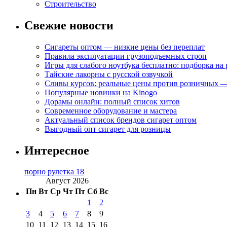
Строительство
Свежие новости
Сигареты оптом — низкие цены без переплат
Правила эксплуатации грузоподъемных строп
Игры для слабого ноутбука бесплатно: подборка на
Тайские лакорны с русской озвучкой
Сливы курсов: реальные цены против розничных —
Популярные новинки на Kinogo
Дорамы онлайн: полный список хитов
Современное оборудование и мастера
Актуальный список брендов сигарет оптом
Выгодный опт сигарет для розницы
Интересное
порно рулетка 18
Август 2026
Пн
Вт
Ср
Чт
Пт
Сб
Вс
1
2
3
4
5
6
7
8
9
10
11
12
13
14
15
16