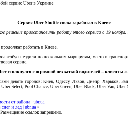
юбой сервис Uber
в Украине.
Сервис Uber Shuttle снова заработал в Киеве
ое решение приостановить работу этого сервиса с 19 ноября.
, продолжат работать в Киеве.
кроавтобусы ездили по нескольким маршрутам, место в транспо
твовал сервис.
er столкнулся с огромной нехваткой водителей – клиенты ж
исами девять городов: Киев, Одессу, Львов, Днепр, Харьков, З
ber Select, Pool Chance, Uber Green, Uber Black, Uber Van, Uber S
сти от района | ubr.ua
нег и лед | ubr.ua
»
 Размещение ссылок запрещено.