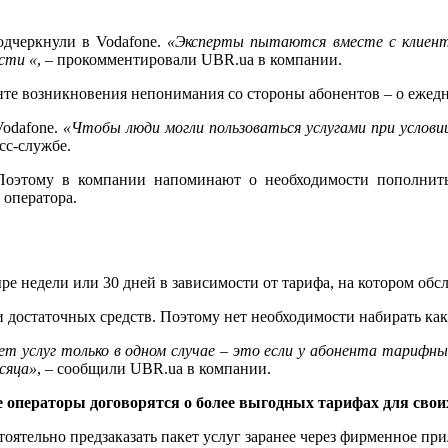
одчеркнули в Vodafone.
«Эксперты пытаются вместе с клиенто
ости
«
, – прокомментировали UBR.ua в компании.
нте возникновения непонимания со стороны абонентов – о ежед
Vodafone.
«Чтобы люди могли пользоваться услугами при условии
сс-службе.
Поэтому в компании напоминают о необходимости пополнить 
оператора.
тыре недели или 30 дней в зависимости от тарифа, на котором обс
и достаточных средств. Поэтому нет необходимости набирать к
кет услуг только в одном случае – это если у абонента тарифный
сяца»
, – сообщили UBR.ua в компании.
операторы договорятся о более выгодных тарифах для свои
тоятельно предзаказать пакет услуг заранее через фирменное п