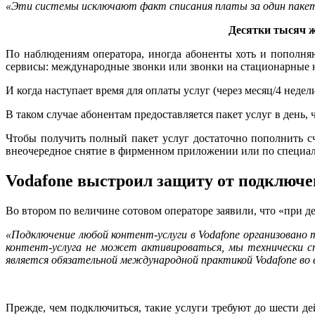
«Эти системы исключают факт списания платы за один паке
Десятки тысяч ж
По наблюдениям оператора, иногда абоненты хоть и пополняю
сервисы: международные звонки или звонки на стационарные но
И когда наступает время для оплаты услуг (через месяц/4 недели)
В таком случае абонентам предоставляется пакет услуг в день, 
Чтобы получить полный пакет услуг достаточно пополнить сче
внеочередное снятие в фирменном приложении или по специал
Vodafone выстроил защиту от подключ
Во втором по величине сотовом операторе заявили, что «при д
«Подключение любой контент-услуги в Vodafone организовано 
контент-услуга не может активироваться, мы технически с
является обязательной международной практикой Vodafone во
Прежде, чем подключиться, такие услуги требуют до шести д