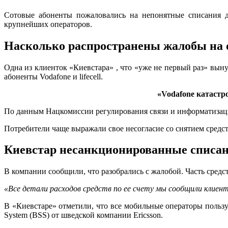
Сотовые абоненты пожаловались на непонятные списания де
крупнейших операторов.
Насколько распространены жалобы на 
Одна из клиенток «Киевстара» , что «уже не первый раз» вын
абоненты Vodafone и lifecell.
«Vodafone катастр
По данным Нацкомиссии регулирования связи и информатизации,
Потребители чаще выражали свое несогласие со снятием средст
Киевстар несанкционированные списа
В компании сообщили, что разобрались с жалобой. Часть средст
«Все детали расходов средств по ее счету мы сообщили клиен
В «Киевстаре» отметили, что все мобильные операторы поль
System (BSS) от шведской компании Ericsson.