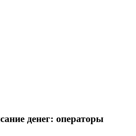
сaниe дeнeг: операторы