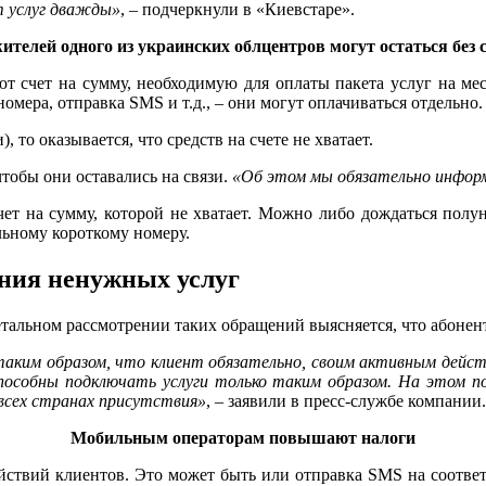
т услуг дважды»
, – подчеркнули в «Киевстаре».
ителей одного из украинских облцентров могут остаться без с
т счет на сумму, необходимую для оплаты пакета услуг на меся
мера, отправка SMS и т.д., – они могут оплачиваться отдельно.
, то оказывается, что средств на счете не хватает.
чтобы они оставались на связи.
«Об этом мы обязательно информ
т на сумму, которой не хватает. Можно либо дождаться полуно
ьному короткому номеру.
ения ненужных услуг
етальном рассмотрении таких обращений выясняется, что абонент
таким образом, что клиент обязательно, своим активным дейст
пособны подключать услуги только таким образом. На этом п
 всех странах присутствия»
, – заявили в пресс-службе компании.
Мобильным операторам повышают налоги
ействий клиентов. Это может быть или отправка SMS на соотве