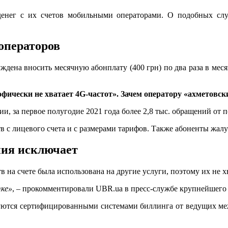
нег с их счетов мобильными операторами. О подобных случа
операторов
уждена вносить месячную абонплату (400 грн) по два раза в ме
офически не хватает 4G-частот». Зачем оператору «ахметовск
 за первое полугодие 2021 года более 2,8 тыс. обращений от п
в с лицевого счета и с размерами тарифов. Также абоненты жалу
ния исключает
в на счете была использована на другие услуги, поэтому их не х
тке»
, – прокомментировали UBR.ua в пресс-службе крупнейшего 
зуются сертифицированными системами биллинга от ведущих меж