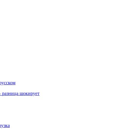
 русском
 разница шокирует
рузка