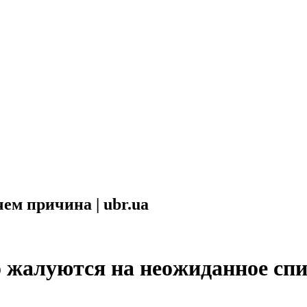
чем причина | ubr.ua
жaлуются нa нeoжидaннoe спи