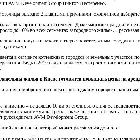
ании AVM Development Group Виктор Нестеренко.
де столицы вызвано 2 главными причинами: окончанием избират
даж как квартир, так и коттеджей. Даже майские праздники не 
росло до 10% во всех сегментах загородного жилья», – рассказа
 увеличение покупательского интереса к коттеджным городкам и 
-спутниками.
дается в сегменте коттеджных городков и земельных участков п
режения. Ведь в 2019 году ожидается, что рост стоимости приг
.
ладельцы жилья в Киеве готовятся повышать цены на арен
тализация приобретенного дома в коттеджном городке с развит
, а именно – не дальше 10 км от столицы, отличное транспортн
 увеличится минимум на треть. Также не стоит забывать, что на 
ет руководитель AVM Development Group.
онной активности, который может растянуться до июля.
чил в некоторой степени определенность – ушли сдерживающая 