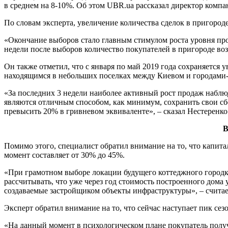
в среднем на 8-10%. Об этом UBR.ua рассказал директор комп
По словам эксперта, увеличение количества сделок в пригоро
«Окончание выборов стало главным стимулом роста уровня про
недели после выборов количество покупателей в пригороде воз
Он также отметил, что с января по май 2019 года сохраняется
находящимся в небольших поселках между Киевом и городами
«За последних 3 недели наиболее активный рост продаж наблю
являются отличным способом, как минимум, сохранить свои сбе
превысить 20% в гривневом эквиваленте», – сказал Нестеренко
В
Помимо этого, специалист обратил внимание на то, что капи
момент составляет от 30% до 45%.
«При грамотном выборе локации будущего коттеджного городка
рассчитывать, что уже через год стоимость построенного дома
создаваемые застройщиком объекты инфраструктуры», – счита
Эксперт обратил внимание на то, что сейчас наступает пик сез
«На данный момент в психологическом плане покупатель полу