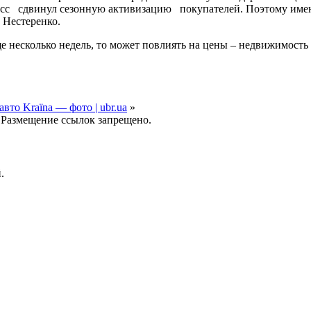
с сдвинул сезонную активизацию покупателей. Поэтому именно
 Нестеренко.
 несколько недель, то может повлиять на цены
– недвижимость 
то Kraїna — фото | ubr.ua
»
 Размещение ссылок запрещено.
.