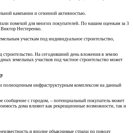
ельной кампании
и сезонной активностью.
стали помехой для многих покупателей. По нашим оценкам за 3
л Виктор Нестеренко.
земельным участкам под индивидуальное строительство,
од строительство. На сегодняшний день вложения в землю
одных земельных участков под частное строительство может
ду
ым и полноценным инфраструктурным комплексом на данный
ое сообщение с городом, – потенциальный покупатель может
стоимость дома влияют как рекреационные возможности, так и
неизвестность и вполне объяснимые страхи по поводу