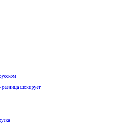
 русском
 разница шокирует
рузка