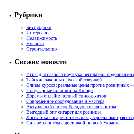
Рубрики
Без рубрики
Интересное
Недвижимость
Новости
Строительство
Свежие новости
Игры для слабого ноутбука бесплатно: подборка на
Тайские лакорны с русской озвучкой
Сливы курсов: реальные цены против розничных —
Популярные новинки на Kinogo
Дорамы онлайн: полный список хитов
Современное оборудование и мастера
Актуальный список брендов сигарет оптом
Выгодный опт сигарет для розницы
Логистика сигарет оптом: как устроена быстрая отг
Сигареты оптом с доставкой по всей Украине