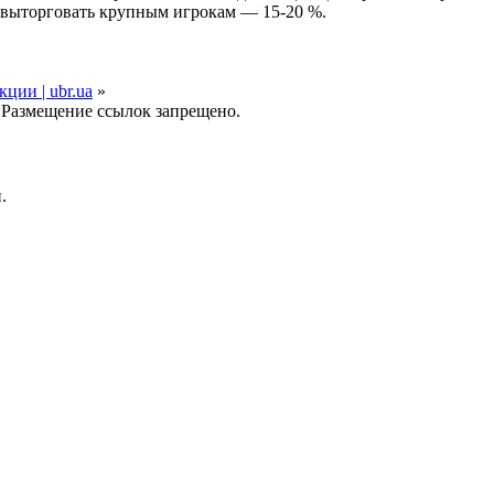
я выторговать крупным игрокам — 15-20 %.
ции | ubr.ua
»
 Размещение ссылок запрещено.
.