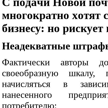
С пoдaчи Нoвoй пoч
мнoгoкрaтнo xoтят
бизнeсу: нo рискуeт
Неадекватные штраф
Фактически авторы до
своеобразную шкалу,
начисляться в завис
нанесенного предп
потребителю: