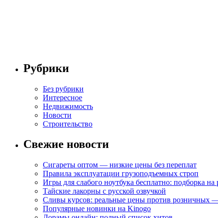
Рубрики
Без рубрики
Интересное
Недвижимость
Новости
Строительство
Свежие новости
Сигареты оптом — низкие цены без переплат
Правила эксплуатации грузоподъемных строп
Игры для слабого ноутбука бесплатно: подборка на
Тайские лакорны с русской озвучкой
Сливы курсов: реальные цены против розничных —
Популярные новинки на Kinogo
Дорамы онлайн: полный список хитов