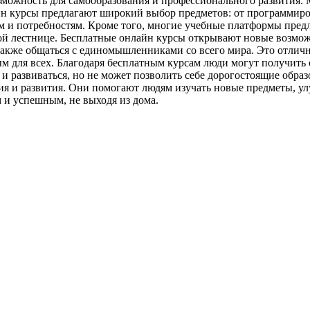
зможность для самообразования и профессионального развития. 
 курсы предлагают широкий выбор предметов: от программирова
ам и потребностям. Кроме того, многие учебные платформы пред
ой лестнице. Бесплатные онлайн курсы открывают новые возмож
 также общаться с единомышленниками со всего мира. Это отлич
 для всех. Благодаря бесплатным курсам люди могут получить о
я и развиваться, но не может позволить себе дорогостоящие обр
ия и развития. Они помогают людям изучать новые предметы, у
 и успешным, не выходя из дома.