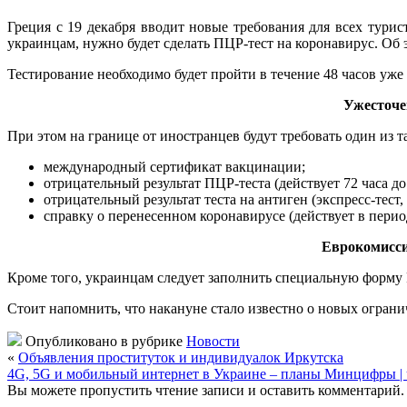
Греция с 19 декабря вводит новые требования для всех турис
украинцам, нужно будет сделать ПЦР-тест на коронавирус. Об
Тестирование необходимо будет пройти в течение 48 часов уже п
Ужесточе
При этом на границе от иностранцев будут требовать один из т
международный сертификат вакцинации;
отрицательный результат ПЦР-теста (действует 72 часа д
отрицательный результат теста на антиген (экспресс-тест,
справку о перенесенном коронавирусе (действует в период
Еврокомисси
Кроме того, украинцам следует заполнить специальную форму P
Стоит напомнить, что накануне стало известно о новых огран
Опубликовано в рубрике
Новости
«
Объявления проституток и индивидуалок Иркутска
4G, 5G и мобильный интернет в Украине – планы Минцифры | 
Вы можете пропустить чтение записи и оставить комментарий.