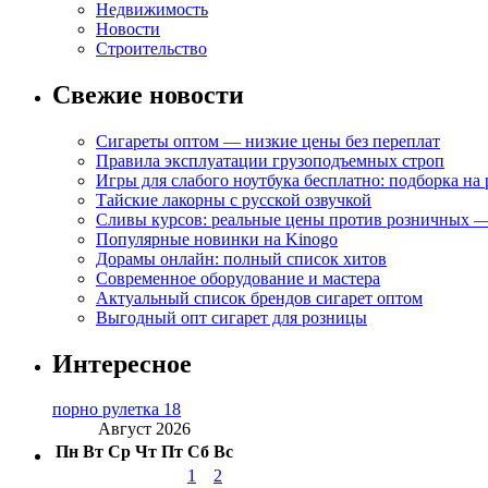
Недвижимость
Новости
Строительство
Свежие новости
Сигареты оптом — низкие цены без переплат
Правила эксплуатации грузоподъемных строп
Игры для слабого ноутбука бесплатно: подборка на
Тайские лакорны с русской озвучкой
Сливы курсов: реальные цены против розничных —
Популярные новинки на Kinogo
Дорамы онлайн: полный список хитов
Современное оборудование и мастера
Актуальный список брендов сигарет оптом
Выгодный опт сигарет для розницы
Интересное
порно рулетка 18
Август 2026
Пн
Вт
Ср
Чт
Пт
Сб
Вс
1
2