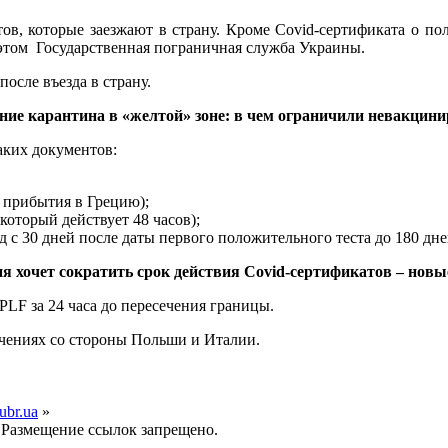
тов, которые заезжают в страну. Кроме Covid-сертификата о п
 этом Государственная пограничная служба Украины.
осле въезда в страну.
ние карантина в «желтой» зоне: в чем ограничили невакцин
аких документов:
о прибытия в Грецию);
 который действует 48 часов);
 с 30 дней после даты первого положительного теста до 180 дне
я хочет сократить срок действия Covid-сертификатов – новы
LF за 24 часа до пересечения границы.
ичениях со стороны Польши и Италии.
ubr.ua
»
 Размещение ссылок запрещено.