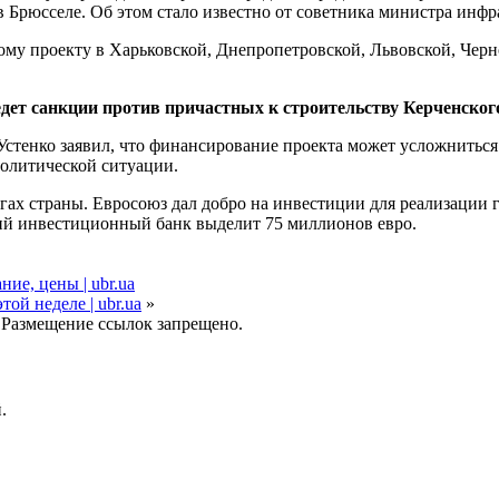
в Брюсселе. Об этом стало известно от советника министра инфр
ному проекту в Харьковской, Днепропетровской, Львовской, Чер
дет санкции против причастных к строительству Керченског
стенко заявил, что финансирование проекта может усложниться 
политической ситуации.
гах страны. Евросоюз дал добро на инвестиции для реализации
кий инвестиционный банк выделит 75 миллионов евро.
ие, цены | ubr.ua
ой неделе | ubr.ua
»
 Размещение ссылок запрещено.
.