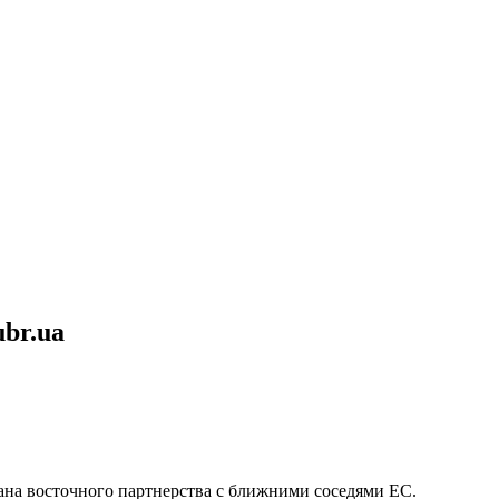
br.ua
лана восточного партнерства с ближними соседями ЕС.