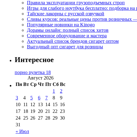
Правила эксплуатации грузоподъемных строп
Игры для слабого ноутбука бесплатно: подборка на
Тайские лакорны с русской озвучкой
Сливы курсов: реальные цены против розничных —
Популярные новинки на Kinogo
Дорамы онлайн: полный список хитов
Современное оборудование и мастера
Актуальный список брендов сигарет оптом
Выгодный опт сигарет для розницы
Интересное
порно рулетка 18
Август 2026
Пн
Вт
Ср
Чт
Пт
Сб
Вс
1
2
3
4
5
6
7
8
9
10
11
12
13
14
15
16
17
18
19
20
21
22
23
24
25
26
27
28
29
30
31
« Июл