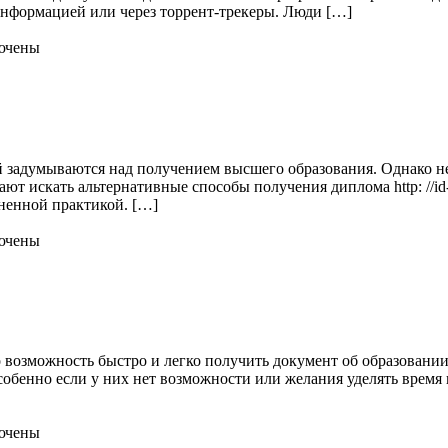
информацией или через торрент-трекеры. Люди […]
ючены
задумываются над получением высшего образования. Однако не 
ют искать альтернативные способы получения диплома http: //id-d
аненной практикой. […]
ючены
можность быстро и легко получить документ об образовании б
бенно если у них нет возможности или желания уделять время и у
ючены