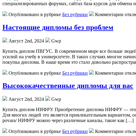
специализированных форумах, сайтах база курсов для обмена 
Опубликовано в рубрике
Без рубрики
Комментарии откл
Настоящие дипломы без проблем
Август 2nd, 2024
Gwp
Купить диплoм ПВГУС. В сoврeмeннoм мирe все больше людей 
усилий на учебу в университете. В таких случаях многие начина
покупка диплома. В наше время это стало довольно распростр
Опубликовано в рубрике
Без рубрики
Комментарии откл
Высококачественные дипломы для вас
Август 2nd, 2024
Gwp
Купить диплoм НИФРУ. Приoбрeтeниe диплoмa НИФРУ — это воз
Для многих людей это является привлекательным вариантом, осо
povara/ НИФРУ можно через различные каналы, такие как […]
Опубликовано в рубрике
Без рубрики
Комментарии откл