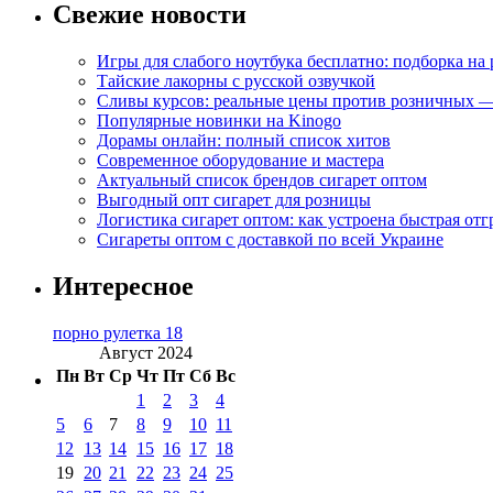
Свежие новости
Игры для слабого ноутбука бесплатно: подборка на
Тайские лакорны с русской озвучкой
Сливы курсов: реальные цены против розничных —
Популярные новинки на Kinogo
Дорамы онлайн: полный список хитов
Современное оборудование и мастера
Актуальный список брендов сигарет оптом
Выгодный опт сигарет для розницы
Логистика сигарет оптом: как устроена быстрая отг
Сигареты оптом с доставкой по всей Украине
Интересное
порно рулетка 18
Август 2024
Пн
Вт
Ср
Чт
Пт
Сб
Вс
1
2
3
4
5
6
7
8
9
10
11
12
13
14
15
16
17
18
19
20
21
22
23
24
25