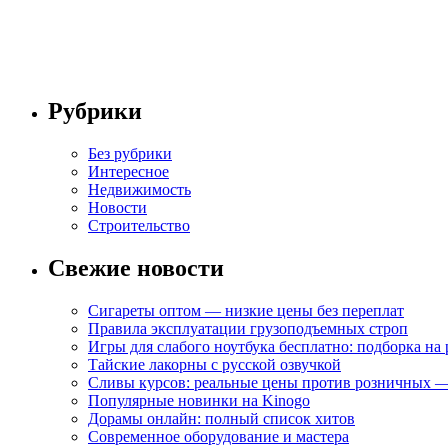
Рубрики
Без рубрики
Интересное
Недвижимость
Новости
Строительство
Свежие новости
Сигареты оптом — низкие цены без переплат
Правила эксплуатации грузоподъемных строп
Игры для слабого ноутбука бесплатно: подборка на
Тайские лакорны с русской озвучкой
Сливы курсов: реальные цены против розничных —
Популярные новинки на Kinogo
Дорамы онлайн: полный список хитов
Современное оборудование и мастера