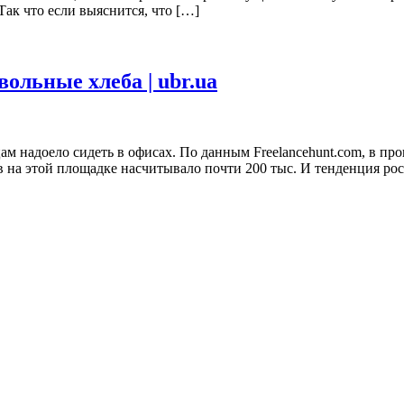
ак что если выяснится, что […]
ольные хлеба | ubr.ua
м надоело сидеть в офисах. По данным Freelancehunt.com, в пр
в на этой площадке насчитывало почти 200 тыс. И тенденция рос