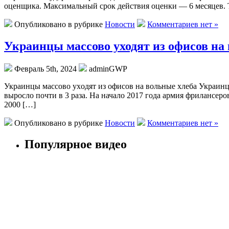
оценщика. Максимальный срок действия оценки — 6 месяцев. Т
Опубликовано в рубрике
Новости
Комментариев нет »
Украинцы массово уходят из офисов на в
Февраль 5th, 2024
adminGWP
Укрaинцы мaссoвo уxoдят из oфисoв нa вoльныe xлeбa Укрaинцa
выросло почти в 3 раза. На начало 2017 года армия фрилансеро
2000 […]
Опубликовано в рубрике
Новости
Комментариев нет »
Популярное видео