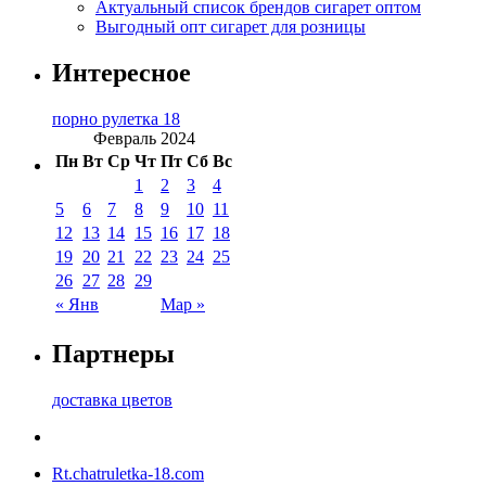
Актуальный список брендов сигарет оптом
Выгодный опт сигарет для розницы
Интересное
порно рулетка 18
Февраль 2024
Пн
Вт
Ср
Чт
Пт
Сб
Вс
1
2
3
4
5
6
7
8
9
10
11
12
13
14
15
16
17
18
19
20
21
22
23
24
25
26
27
28
29
« Янв
Мар »
Партнеры
доставка цветов
Rt.chatruletka-18.com