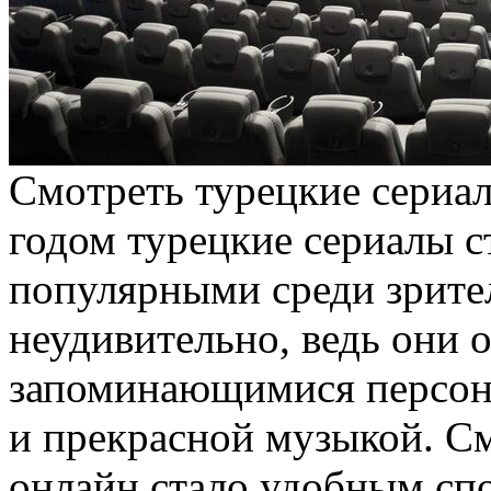
Смoтрeть турeцкиe сeриa
годом турецкие сериалы с
популярными среди зрител
неудивительно, ведь они 
запоминающимися персон
и прекрасной музыкой. С
онлайн стало удобным сп