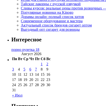
Тайские лакорны с русской озвучкой
Сливы курсов: реальные цены против розничных —
Популярные новинки на Kinogo
Дорамы онлайн: полный список хитов
Современное оборудование и мастера
Актуальный список брендов сигарет оптом
Выгодный опт сигарет для розницы
Интересное
порно рулетка 18
Август 2026
Пн
Вт
Ср
Чт
Пт
Сб
Вс
1
2
3
4
5
6
7
8
9
10
11
12
13
14
15
16
17
18
19
20
21
22
23
24
25
26
27
28
29
30
31
« Июл