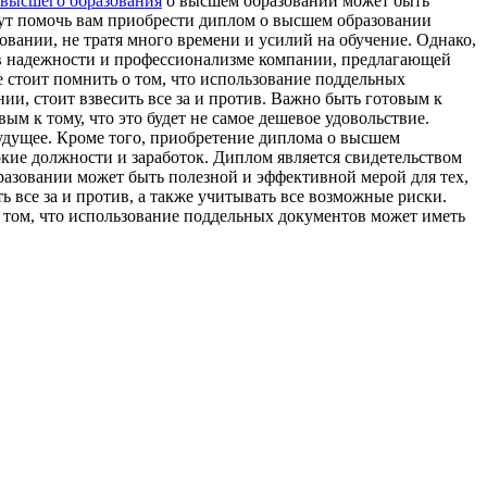
высшего образования
о высшем образовании может быть
ут помочь вам приобрести диплом о высшем образовании
овании, не тратя много времени и усилий на обучение. Однако,
я в надежности и профессионализме компании, предлагающей
 стоит помнить о том, что использование поддельных
и, стоит взвесить все за и против. Важно быть готовым к
м к тому, что это будет не самое дешевое удовольствие.
будущее. Кроме того, приобретение диплома о высшем
кие должности и заработок. Диплом является свидетельством
разовании может быть полезной и эффективной мерой для тех,
ь все за и против, а также учитывать все возможные риски.
том, что использование поддельных документов может иметь