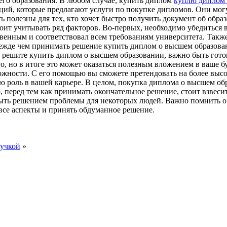
его образования. В любом случае, купить диплом
куплю диплом 
ций, которые предлагают услуги по покупке дипломов. Они мог
 полезны для тех, кто хочет быстро получить документ об образ
стоит учитывать ряд факторов. Во-первых, необходимо убедитьс
венным и соответствовал всем требованиям университета. Также
ежде чем принимать решение купить диплом о высшем образовани
 решите купить диплом о высшем образовании, важно быть готовы
о, но в итоге это может оказаться полезным вложением в ваше 
жности. С его помощью вы сможете претендовать на более высо
ю роль в вашей карьере. В целом, покупка диплома о высшем об
 перед тем как принимать окончательное решение, стоит взвесит
ыть решением проблемы для некоторых людей. Важно помнить о 
все аспекты и принять обдуманное решение.
вучкой
»