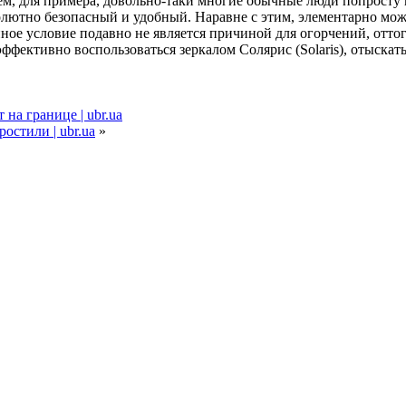
, для примера, довольно-таки многие обычные люди попросту не 
лютно безопасный и удобный. Наравне с этим, элементарно може
ое условие подавно не является причиной для огорчений, оттого
эффективно воспользоваться зеркалом Солярис (Solaris), отыскат
на границе | ubr.ua
остили | ubr.ua
»