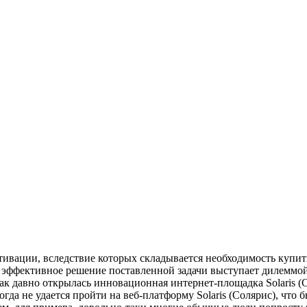
тивации, вследствие которых складывается необходимость купит
ях эффективное решение поставленной задачи выступает дилеммо
 так давно открылась инновационная интернет-площадка Solaris 
огда не удается пройти на веб-платформу Solaris (Солярис), что