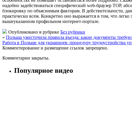
особенностях не помешает остановиться более подробно. Скажем
надобно задействоваться специфический web-браузер ТОР, абсо
блокировку по объяснимым факторам. В действительности, данн
практически всем. Конкретно оно выражается в том, что легко 
вышеуказанном профильном интернет-портале.
Опубликовано в рубрике
Без рубрики
«
Польша ужесточила правила въезда: какие документы требуют 
Работа в Польше для украинцев: процедуру трудоустройства упр
Комментирование и размещение ссылок запрещено.
Комментарии закрыты.
Популярное видео