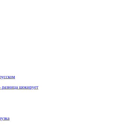
 русском
 разница шокирует
рузка