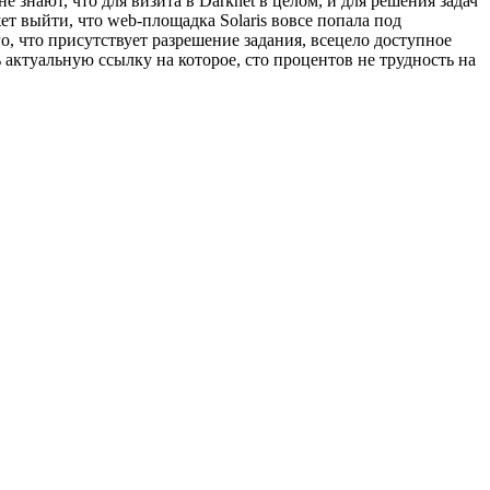
знают, что для визита в Darknet в целом, и для решения задач
т выйти, что web-площадка Solaris вовсе попала под
, что присутствует разрешение задания, всецело доступное
ь актуальную ссылку на которое, сто процентов не трудность на