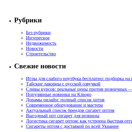
Рубрики
Без рубрики
Интересное
Недвижимость
Новости
Строительство
Свежие новости
Игры для слабого ноутбука бесплатно: подборка на
Тайские лакорны с русской озвучкой
Сливы курсов: реальные цены против розничных —
Популярные новинки на Kinogo
Дорамы онлайн: полный список хитов
Современное оборудование и мастера
Актуальный список брендов сигарет оптом
Выгодный опт сигарет для розницы
Логистика сигарет оптом: как устроена быстрая отг
Сигареты оптом с доставкой по всей Украине