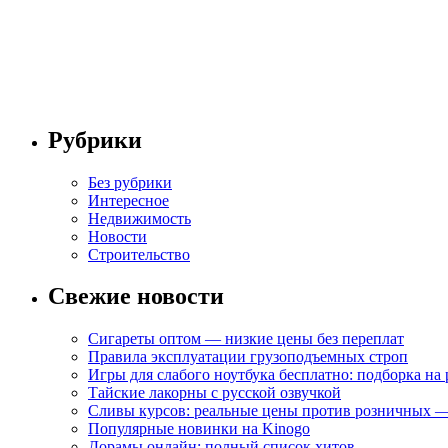
Рубрики
Без рубрики
Интересное
Недвижимость
Новости
Строительство
Свежие новости
Сигареты оптом — низкие цены без переплат
Правила эксплуатации грузоподъемных строп
Игры для слабого ноутбука бесплатно: подборка на
Тайские лакорны с русской озвучкой
Сливы курсов: реальные цены против розничных —
Популярные новинки на Kinogo
Дорамы онлайн: полный список хитов