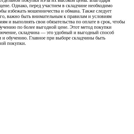
отдельной покупки из-за их высокой цены. Благодаря
ене. Однако, перед участием в складчине необходимо
обы избежать мошенничества и обмана. Также следует
того, важно быть внимательным к правилам и условиям
ям и выполнять свои обязательства по оплате в срок, чтобы
бучению по более выгодной цене. Этот метод покупки
ключение, складчина — это удобный и выгодный способ
и и обучению. Главное при выборе складчины быть
ной покупки.