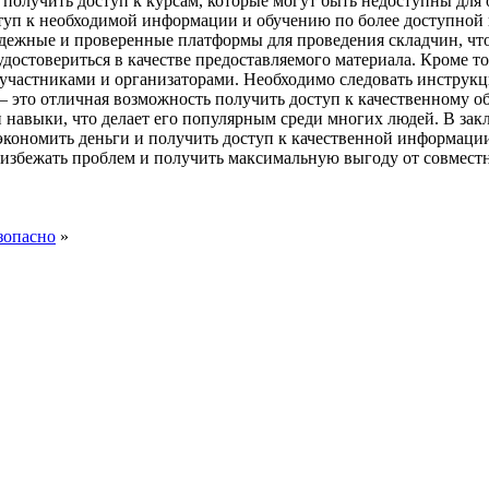
 получить доступ к курсам, которые могут быть недоступны для 
уп к необходимой информации и обучению по более доступной ц
адежные и проверенные платформы для проведения складчин, чт
удостовериться в качестве предоставляемого материала. Кроме 
участниками и организаторами. Необходимо следовать инструкци
 это отличная возможность получить доступ к качественному о
и навыки, что делает его популярным среди многих людей. В за
сэкономить деньги и получить доступ к качественной информаци
 избежать проблем и получить максимальную выгоду от совмест
зопасно
»