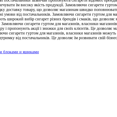
ві постачальники зазвичай пропонують сигарети відомих брендів, 
езпечувати їм високу якість продукції. Замовляючи сигарети гурт
ку доставку товару, що дозволяє магазинам швидко поповнювати з
ьні умови від постачальників. Замовляючи сигарети гуртом для 
ть широкий вибір сигарет різних брендів і смаків, що дозволяє 
к. Замовляючи сигарети гуртом для магазинів, власники магазині
ру і пропонують акції і знижки для своїх клієнтів. Це дозволяє
яючи сигарети гуртом для магазинів, власники магазинів можуть 
тримку від постачальників. Це дозволяє їм розвивати свій бізнес 
и блоками и ящиками