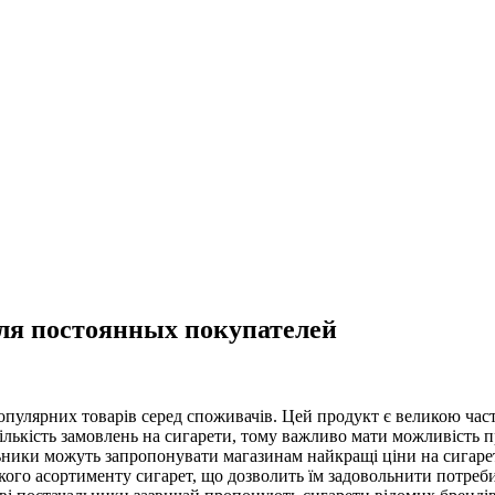
ля постоянных покупателей
опулярних товарів серед споживачів. Цей продукт є великою ча
лькість замовлень на сигарети, тому важливо мати можливість п
альники можуть запропонувати магазинам найкращі ціни на сигаре
кого асортименту сигарет, що дозволить їм задовольнити потреби