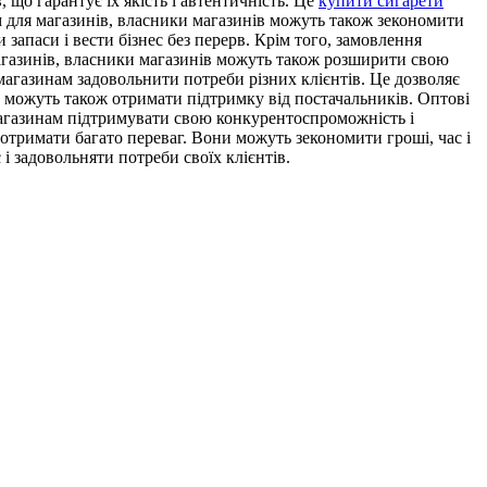
що гарантує їх якість і автентичність. Це
купити сигарети
ом для магазинів, власники магазинів можуть також зекономити
апаси і вести бізнес без перерв. Крім того, замовлення
магазинів, власники магазинів можуть також розширити свою
магазинам задовольнити потреби різних клієнтів. Це дозволяє
в можуть також отримати підтримку від постачальників. Оптові
 магазинам підтримувати свою конкурентоспроможність і
отримати багато переваг. Вони можуть зекономити гроші, час і
і задовольняти потреби своїх клієнтів.