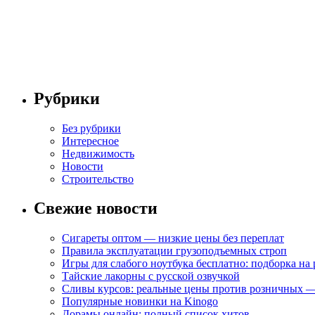
Рубрики
Без рубрики
Интересное
Недвижимость
Новости
Строительство
Свежие новости
Сигареты оптом — низкие цены без переплат
Правила эксплуатации грузоподъемных строп
Игры для слабого ноутбука бесплатно: подборка на
Тайские лакорны с русской озвучкой
Сливы курсов: реальные цены против розничных —
Популярные новинки на Kinogo
Дорамы онлайн: полный список хитов