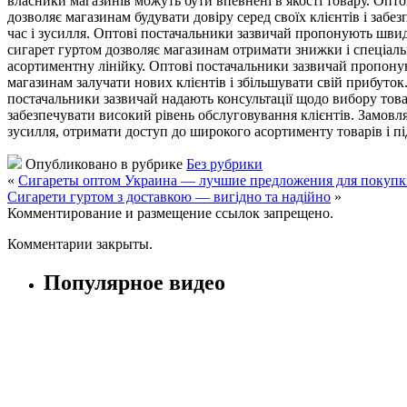
власники магазинів можуть бути впевнені в якості товару. Опто
дозволяє магазинам будувати довіру серед своїх клієнтів і заб
час і зусилля. Оптові постачальники зазвичай пропонують швид
сигарет гуртом дозволяє магазинам отримати знижки і спеціал
асортиментну лінійку. Оптові постачальники зазвичай пропоную
магазинам залучати нових клієнтів і збільшувати свій прибуто
постачальники зазвичай надають консультації щодо вибору това
забезпечувати високий рівень обслуговування клієнтів. Замовл
зусилля, отримати доступ до широкого асортименту товарів і під
Опубликовано в рубрике
Без рубрики
«
Сигареты оптом Украина — лучшие предложения для покупк
Сигарети гуртом з доставкою — вигідно та надійно
»
Комментирование и размещение ссылок запрещено.
Комментарии закрыты.
Популярное видео