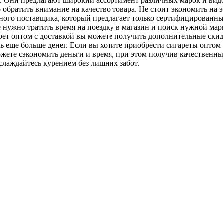
у. Они предлагают широкий ассортимент различных марок и видо
обратить внимание на качество товара. Не стоит экономить на э
нного поставщика, который предлагает только сертифицированн
е нужно тратить время на поездку в магазин и поиск нужной мар
арет оптом с доставкой вы можете получить дополнительные ск
ь еще больше денег. Если вы хотите приобрести сигареты оптом
жете сэкономить деньги и время, при этом получив качественны
слаждайтесь курением без лишних забот.