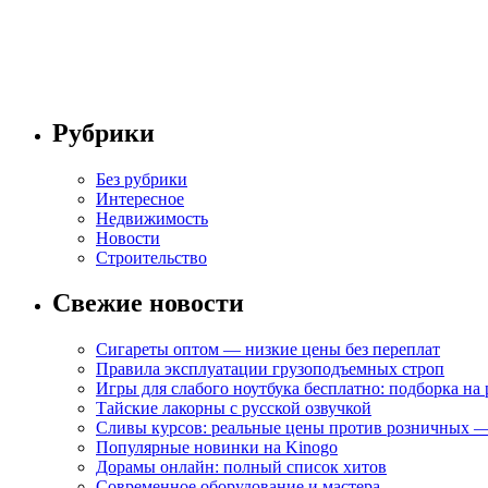
Рубрики
Без рубрики
Интересное
Недвижимость
Новости
Строительство
Свежие новости
Сигареты оптом — низкие цены без переплат
Правила эксплуатации грузоподъемных строп
Игры для слабого ноутбука бесплатно: подборка на
Тайские лакорны с русской озвучкой
Сливы курсов: реальные цены против розничных —
Популярные новинки на Kinogo
Дорамы онлайн: полный список хитов
Современное оборудование и мастера