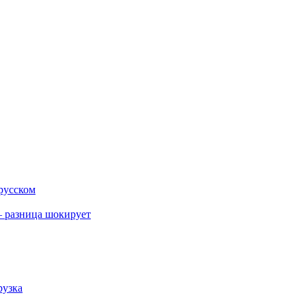
 русском
 разница шокирует
рузка