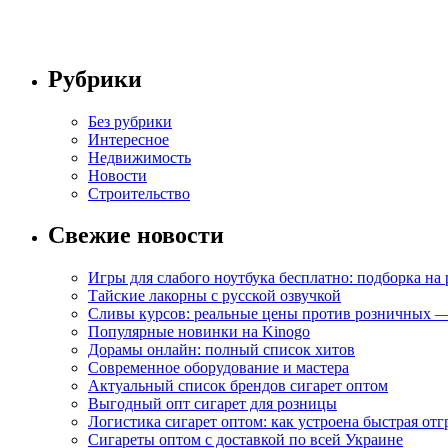
Рубрики
Без рубрики
Интересное
Недвижимость
Новости
Строительство
Свежие новости
Игры для слабого ноутбука бесплатно: подборка на
Тайские лакорны с русской озвучкой
Сливы курсов: реальные цены против розничных —
Популярные новинки на Kinogo
Дорамы онлайн: полный список хитов
Современное оборудование и мастера
Актуальный список брендов сигарет оптом
Выгодный опт сигарет для розницы
Логистика сигарет оптом: как устроена быстрая отг
Сигареты оптом с доставкой по всей Украине