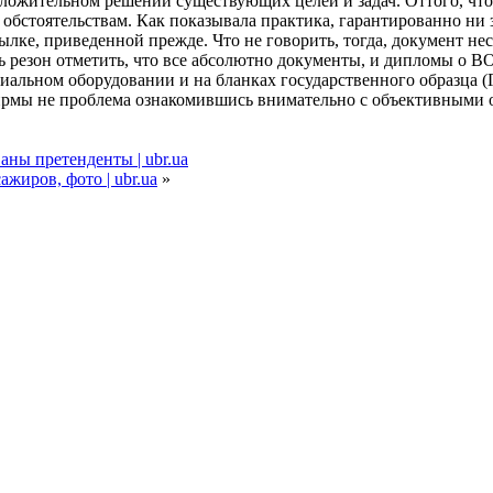
оложительном решении существующих целей и задач. Оттого, что
бстоятельствам. Как показывала практика, гарантированно ни за
ке, приведенной прежде. Что не говорить, тогда, документ нес
ть резон отметить, что все абсолютно документы, и дипломы о В
иальном оборудовании и на бланках государственного образца 
фирмы не проблема ознакомившись внимательно с объективными о
ны претенденты | ubr.ua
ажиров, фото | ubr.ua
»