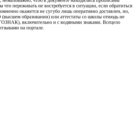
, немаловажно, чтоб в документе находились прописаны
 что переживать не востребуется в ситуации, если обратиться
омненно окажется не сугубо лишь оперативно доставлен, но,
О (высшем образовании) или аттестаты со школы отнюдь не
(ГОЗНАК), включительно и с водяными знаками. Всецело
тзывами на портале.