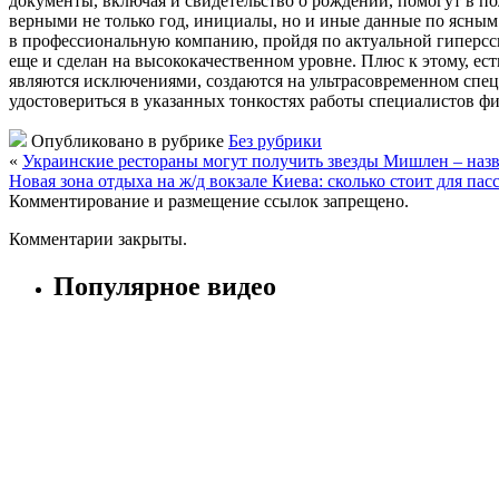
документы, включая и свидетельство о рождении, помогут в п
верными не только год, инициалы, но и иные данные по ясным о
в профессиональную компанию, пройдя по актуальной гиперссыл
еще и сделан на высококачественном уровне. Плюс к этому, ес
являются исключениями, создаются на ультрасовременном спец
удостовериться в указанных тонкостях работы специалистов 
Опубликовано в рубрике
Без рубрики
«
Украинские рестораны могут получить звезды Мишлен – назва
Новая зона отдыха на ж/д вокзале Киева: сколько стоит для пасс
Комментирование и размещение ссылок запрещено.
Комментарии закрыты.
Популярное видео