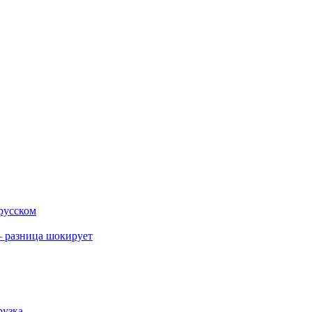
 русском
 разница шокирует
рузка