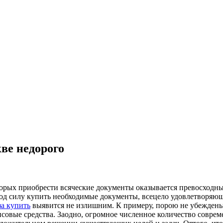
ве недорого
орых приобрести всяческие документы оказывается превосходным
под силу купить необходимые документы, всецело удовлетворяю
за купить
выявится не излишним. К примеру, порою не убеждены
совые средства. Заодно, огромное численное количество совре