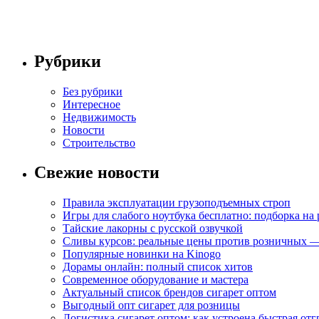
Рубрики
Без рубрики
Интересное
Недвижимость
Новости
Строительство
Свежие новости
Правила эксплуатации грузоподъемных строп
Игры для слабого ноутбука бесплатно: подборка на
Тайские лакорны с русской озвучкой
Сливы курсов: реальные цены против розничных —
Популярные новинки на Kinogo
Дорамы онлайн: полный список хитов
Современное оборудование и мастера
Актуальный список брендов сигарет оптом
Выгодный опт сигарет для розницы
Логистика сигарет оптом: как устроена быстрая отг