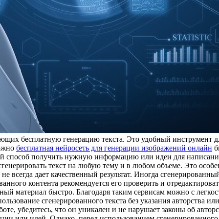
ющих бесплатную генерацию текста. Это удобный инструмент для
можно
бесплатная нейросеть для генерации изображений онлайн
б
ый способ получить нужную информацию или идеи для написания 
нерировать текст на любую тему и в любом объеме. Это особенн
а не всегда дает качественный результат. Иногда сгенерированн
нного контента рекомендуется его проверить и отредактировать
ный материал быстро. Благодаря таким сервисам можно с легкост
ользование сгенерированного текста без указания авторства или
оте, убедитесь, что он уникален и не нарушает законы об автор
и или идей. Однако, перед использованием сгенерированного к