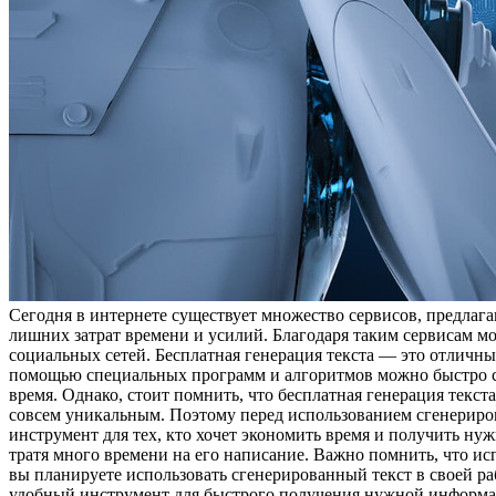
Сегодня в интернете существует множество сервисов, предлага
лишних затрат времени и усилий. Благодаря таким сервисам 
социальных сетей. Бесплатная генерация текста — это отличн
помощью специальных программ и алгоритмов можно быстро сге
время. Однако, стоит помнить, что бесплатная генерация текст
совсем уникальным. Поэтому перед использованием сгенерирова
инструмент для тех, кто хочет экономить время и получить нуж
тратя много времени на его написание. Важно помнить, что исп
вы планируете использовать сгенерированный текст в своей раб
удобный инструмент для быстрого получения нужной информаци