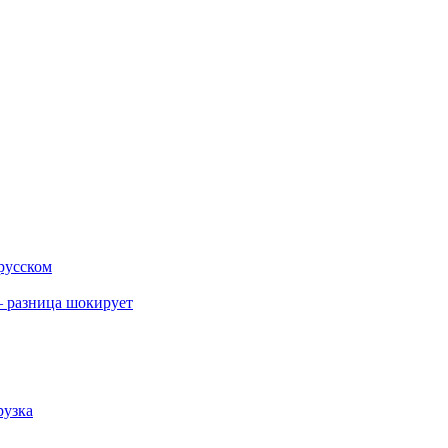
 русском
 разница шокирует
рузка