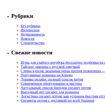
Рубрики
Без рубрики
Интересное
Недвижимость
Новости
Строительство
Свежие новости
Игры для слабого ноутбука бесплатно: подборка на
Тайские лакорны с русской озвучкой
Сливы курсов: реальные цены против розничных —
Популярные новинки на Kinogo
Дорамы онлайн: полный список хитов
Современное оборудование и мастера
Актуальный список брендов сигарет оптом
Выгодный опт сигарет для розницы
Логистика сигарет оптом: как устроена быстрая отг
Сигареты оптом с доставкой по всей Украине