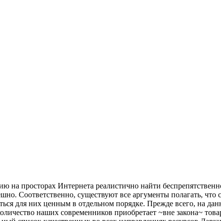
ю на просторах Интернета реалистично найти беспрепятственно,
ешно. Соответственно, существуют все аргументы полагать, что
ься для них ценным в отдельном порядке. Прежде всего, на дан
 количество наших современников приобретает ~вне закона~ тов