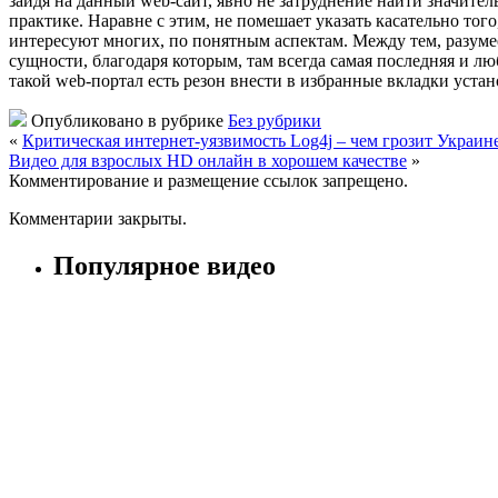
зайдя на данный web-сайт, явно не затруднение найти значите
практике. Наравне с этим, не помешает указать касательно того
интересуют многих, по понятным аспектам. Между тем, разумее
сущности, благодаря которым, там всегда самая последняя и л
такой web-портал есть резон внести в избранные вкладки устано
Опубликовано в рубрике
Без рубрики
«
Критическая интернет-уязвимость Log4j – чем грозит Украине 
Видео для взрослых HD онлайн в хорошем качестве
»
Комментирование и размещение ссылок запрещено.
Комментарии закрыты.
Популярное видео