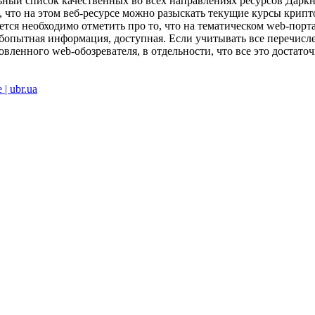
льный список качественных во всех направлениях ресурсов Даркне
, что на этом веб-ресурсе можно разыскать текущие курсы крипто
тся необходимо отметить про то, что на тематическом web-порт
юбопытная информация, доступная. Если учитывать все перечисле
вленного web-обозревателя, в отдельности, что все это достаточ
| ubr.ua