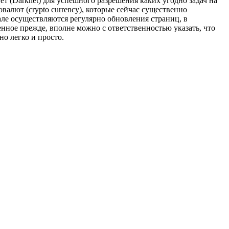
т (Darknet) для успешного разрешения каких угодно задач на
валют (crypto currency), которые сейчас существенно
але осуществляются регулярно обновления страниц, в
нное прежде, вполне можно с ответственностью указать, что
но легко и просто.