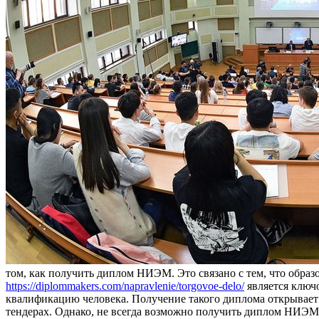
том, как получить диплом НИЭМ. Это связано с тем, что образ
https://diplommakers.com/napravlenie/torgovoe-delo/
является ключ
квалификацию человека. Получение такого диплома открывает 
тендерах. Однако, не всегда возможно получить диплом НИЭМ 