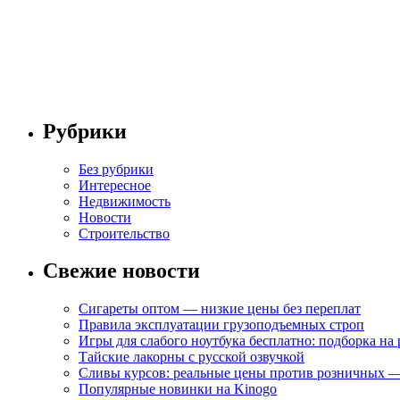
Рубрики
Без рубрики
Интересное
Недвижимость
Новости
Строительство
Свежие новости
Сигареты оптом — низкие цены без переплат
Правила эксплуатации грузоподъемных строп
Игры для слабого ноутбука бесплатно: подборка на
Тайские лакорны с русской озвучкой
Сливы курсов: реальные цены против розничных —
Популярные новинки на Kinogo