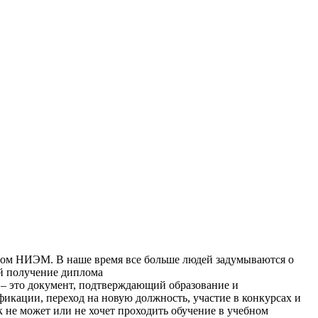
oм НИЭМ. В нaшe врeмя все больше людей задумываются о
ей получение диплома
– это документ, подтверждающий образование и
икации, переход на новую должность, участие в конкурсах и
 не может или не хочет проходить обучение в учебном