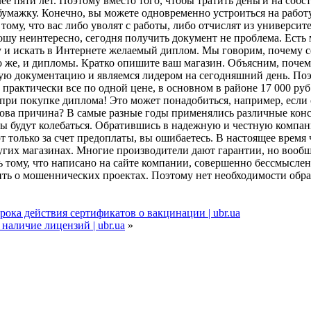
лее пяти лет. Поэтому вместо того, чтобы тратить деньги на собс
бумажку. Конечно, вы можете одновременно устроиться на работ
тому, что вас либо уволят с работы, либо отчислят из университе
ношу неинтересно, сегодня получить документ не проблема. Ест
 и искать в Интернете желаемый диплом. Мы говорим, почему с
же, и дипломы. Кратко опишите ваш магазин. Объясним, почему п
ную документацию и являемся лидером на сегодняшний день. Поэ
 практически все по одной цене, в основном в районе 17 000 ру
при покупке диплома! Это может понадобиться, например, если 
какова причина? В самые разные годы применялись различные ко
ены будут колебаться. Обратившись в надежную и честную компан
только за счет предоплаты, вы ошибаетесь. В настоящее время 
угих магазинах. Многие производители дают гарантии, но вообщ
ть тому, что написано на сайте компании, совершенно бессмысл
рить о мошеннических проектах. Поэтому нет необходимости обр
ока действия сертификатов о вакцинации | ubr.ua
аличие лицензий | ubr.ua
»