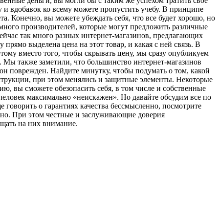
твенные деньги, вы могли бы с таким же успехом тратить свое
у и вдобавок ко всему можете пропустить учебу. В принципе
та. Конечно, вы можете убеждать себя, что все будет хорошо, но
ь много производителей, которые могут предложить различные
ейчас так много разных интернет-магазинов, предлагающих
рямо выделена цена на этот товар, и какая с ней связь. В
тому вместо того, чтобы скрывать цену, мы сразу опубликуем
б. Мы также заметили, что большинство интернет-магазинов
он поврежден. Найдите минутку, чтобы подумать о том, какой
нструкции, при этом менялись и защитные элементы. Некоторые
ию, вы сможете обезопасить себя, в том числе и собственные
человек максимально «неискажен». Но давайте обсудим все по
е говорить о гарантиях качества бессмысленно, посмотрите
енно. При этом честные и заслуживающие доверия
ащать на них внимание.