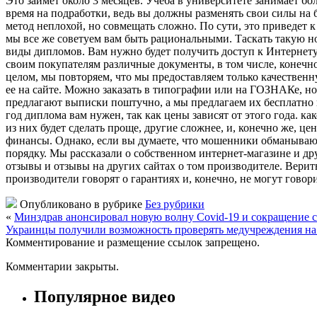
Это займет около 3 месяцев. Учеба в университете занимает бо
время на подработки, ведь вы должны разменять свои силы на 
метод неплохой, но совмещать сложно. По сути, это приведет к 
мы все же советуем вам быть рациональными. Таскать такую ​​
виды дипломов. Вам нужно будет получить доступ к Интернету
своим покупателям различные документы, в том числе, конечно 
целом, мы повторяем, что мы предоставляем только качествен
ее на сайте. Можно заказать в типографии или на ГОЗНАКе, но
предлагают выписки поштучно, а мы предлагаем их бесплатно 
год диплома вам нужен, так как цены зависят от этого года. 
из них будет сделать проще, другие сложнее, и, конечно же, ц
финансы. Однако, если вы думаете, что мошенники обманывают 
порядку. Мы рассказали о собственном интернет-магазине и др
отзывы и отзывы на других сайтах о том производителе. Вери
производители говорят о гарантиях и, конечно, не могут гово
Опубликовано в рубрике
Без рубрики
«
Минздрав анонсировал новую волну Covid-19 и сокращение ср
Украинцы получили возможность проверять медучреждения на н
Комментирование и размещение ссылок запрещено.
Комментарии закрыты.
Популярное видео