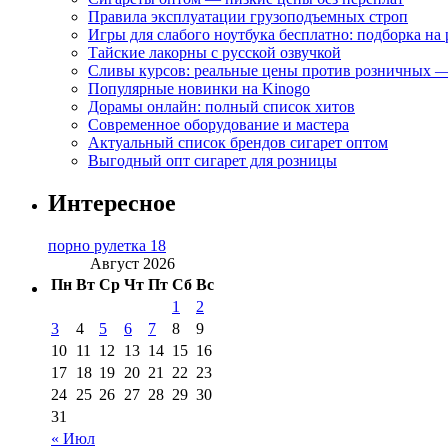
Правила эксплуатации грузоподъемных строп
Игры для слабого ноутбука бесплатно: подборка на
Тайские лакорны с русской озвучкой
Сливы курсов: реальные цены против розничных —
Популярные новинки на Kinogo
Дорамы онлайн: полный список хитов
Современное оборудование и мастера
Актуальный список брендов сигарет оптом
Выгодный опт сигарет для розницы
Интересное
порно рулетка 18
Август 2026
Пн
Вт
Ср
Чт
Пт
Сб
Вс
1
2
3
4
5
6
7
8
9
10
11
12
13
14
15
16
17
18
19
20
21
22
23
24
25
26
27
28
29
30
31
« Июл