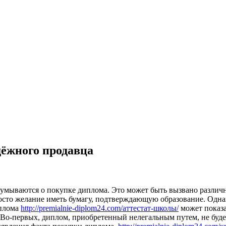
дёжного продавца
думываются о покупке диплома. Это может быть вызвано различ
осто желание иметь бумагу, подтверждающую образование. Одна
иплома
http://premialnie-diplom24.com/аттестат-школы/
может показа
. Во-первых, диплом, приобретенный нелегальным путем, не буд