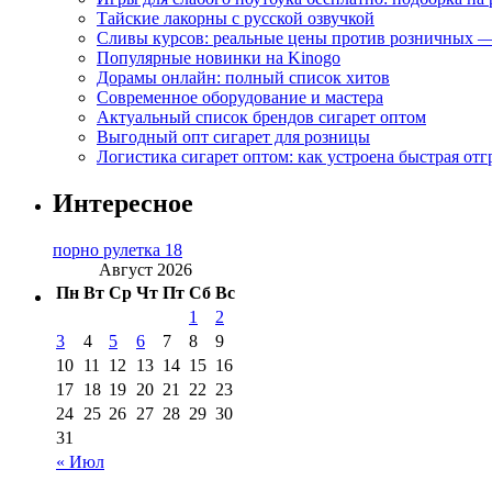
Тайские лакорны с русской озвучкой
Сливы курсов: реальные цены против розничных —
Популярные новинки на Kinogo
Дорамы онлайн: полный список хитов
Современное оборудование и мастера
Актуальный список брендов сигарет оптом
Выгодный опт сигарет для розницы
Логистика сигарет оптом: как устроена быстрая отг
Интересное
порно рулетка 18
Август 2026
Пн
Вт
Ср
Чт
Пт
Сб
Вс
1
2
3
4
5
6
7
8
9
10
11
12
13
14
15
16
17
18
19
20
21
22
23
24
25
26
27
28
29
30
31
« Июл