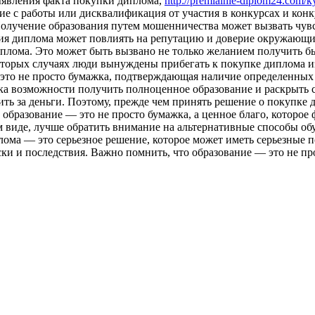
ыявления факта покупки диплома,
http://premialnie-diplom24.com
е с работы или дисквалификация от участия в конкурсах и конк
Получение образования путем мошенничества может вызвать чувс
ния диплома может повлиять на репутацию и доверие окружающих
иплома. Это может быть вызвано не только желанием получить б
орых случаях люди вынуждены прибегать к покупке диплома из-
это не просто бумажка, подтверждающая наличие определенных 
ка возможности получить полноценное образование и раскрыть с
ть за деньги. Поэтому, прежде чем принять решение о покупке д
образование — это не просто бумажка, а ценное благо, которое
 виде, лучше обратить внимание на альтернативные способы обу
ма — это серьезное решение, которое может иметь серьезные п
ски и последствия. Важно помнить, что образование — это не пр