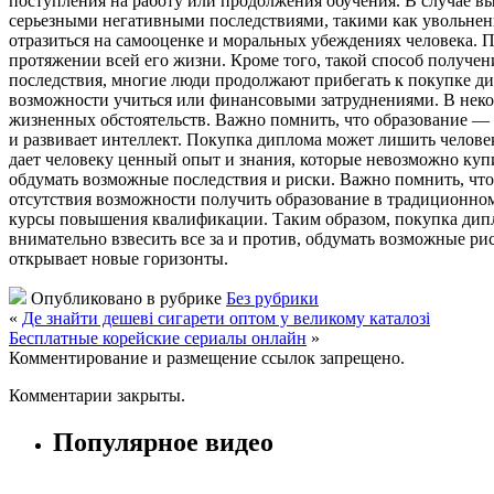
поступления на работу или продолжения обучения. В случае в
серьезными негативными последствиями, такими как увольнени
отразиться на самооценке и моральных убеждениях человека. 
протяжении всей его жизни. Кроме того, такой способ получе
последствия, многие люди продолжают прибегать к покупке д
возможности учиться или финансовыми затруднениями. В некот
жизненных обстоятельств. Важно помнить, что образование — 
и развивает интеллект. Покупка диплома может лишить челове
дает человеку ценный опыт и знания, которые невозможно купи
обдумать возможные последствия и риски. Важно помнить, что 
отсутствия возможности получить образование в традиционном
курсы повышения квалификации. Таким образом, покупка дипло
внимательно взвесить все за и против, обдумать возможные ри
открывает новые горизонты.
Опубликовано в рубрике
Без рубрики
«
Де знайти дешеві сигарети оптом у великому каталозі
Бесплатные корейские сериалы онлайн
»
Комментирование и размещение ссылок запрещено.
Комментарии закрыты.
Популярное видео