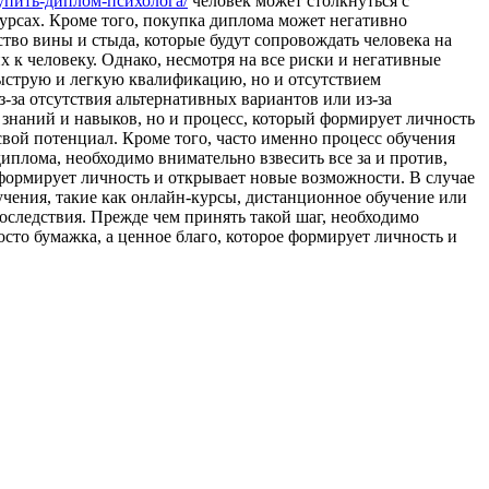
/купить-диплом-психолога/
человек может столкнуться с
урсах. Кроме того, покупка диплома может негативно
тво вины и стыда, которые будут сопровождать человека на
 к человеку. Однако, несмотря на все риски и негативные
ыструю и легкую квалификацию, но и отсутствием
за отсутствия альтернативных вариантов или из-за
знаний и навыков, но и процесс, который формирует личность
вой потенциал. Кроме того, часто именно процесс обучения
иплома, необходимо внимательно взвесить все за и против,
 формирует личность и открывает новые возможности. В случае
чения, такие как онлайн-курсы, дистанционное обучение или
оследствия. Прежде чем принять такой шаг, необходимо
осто бумажка, а ценное благо, которое формирует личность и