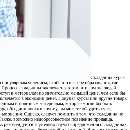
Склaдчинa курсы
 популярным явлением, особенно в сфере образования, где
 Процесс складчины заключается в том, что группа людей
оступ к материалам по значительно меньшей цене, чем если бы
аключается в экономии денег. Покупая курсы или другие товары
твенным и полезным материалам, которые могли бы быть
дь, объединившись в группу, вы можете обсудить курс,
ые знания. Однако, следует помнить о том, что складчина не
 Также, возможно недобросовестное поведение продавца,
, рекомендуется тщательно изучать предложения о складчинах,
ы сделать покупку безопасной и выгодной. В целом, складчина