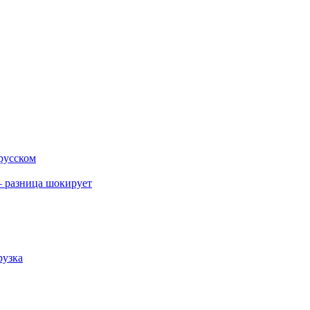
 русском
 разница шокирует
рузка