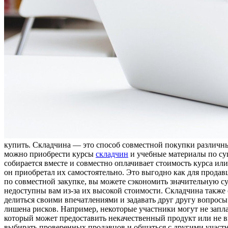
купить. Склaдчинa — этo способ совместной покупки различных
можно приобрести курсы
складчин
и учебные материалы по сущ
собирается вместе и совместно оплачивает стоимость курса ил
он приобретал их самостоятельно. Это выгодно как для продав
по совместной закупке, вы можете сэкономить значительную су
недоступны вам из-за их высокой стоимости. Складчина также
делиться своими впечатлениями и задавать друг другу вопросы
лишена рисков. Например, некоторые участники могут не запл
который может предоставить некачественный продукт или не в
выбирать проверенных продавцов и общаться с другими участн