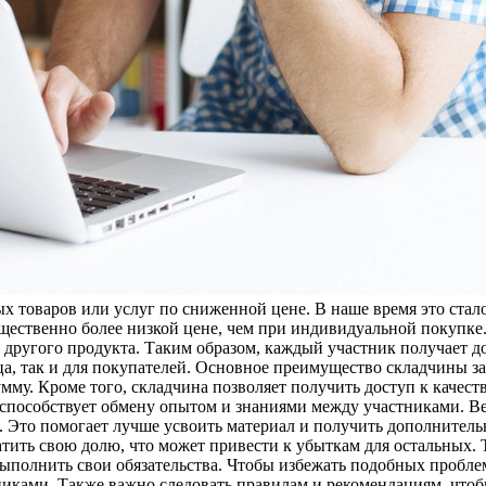
 товаров или услуг по сниженной цене. В наше время это стало
ественно более низкой цене, чем при индивидуальной покупке.
и другого продукта. Таким образом, каждый участник получает д
ца, так и для покупателей. Основное преимущество складчины з
мму. Кроме того, складчина позволяет получить доступ к качес
 способствует обмену опытом и знаниями между участниками. Ве
. Это помогает лучше усвоить материал и получить дополнительн
атить свою долю, что может привести к убыткам для остальных.
ыполнить свои обязательства. Чтобы избежать подобных проблем
иками. Также важно следовать правилам и рекомендациям, чтоб