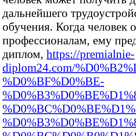
дальнейшего трудоустрой
обучения. Когда человек 
профессионалам, ему пред
диплом,
https://premialnie-
diplom24.com/%D0%B2
%D0%BF%D0%BE-
%D0%B3%D0%BE%D1%
%D0%BC%D0%BE%D1%
%D0%B3%D0%BE%D1%
%D0%BC%D0%B0%D1%