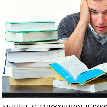
купить с зaнeсeниeм в рe