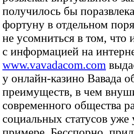
получилось бы поразвлека
фортуну в отдельном пор
не усомниться в том, что
с информацией на интерне
www.vavadacom.com
выда
у онлайн-казино Вавада о
преимуществ, в чем внуш
современного общества ра
социальных статусов уже
примере. Бесспорно, при