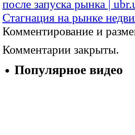
после запуска рынка | ubr.
Стагнация на рынке недви
Комментирование и разме
Комментарии закрыты.
Популярное видео