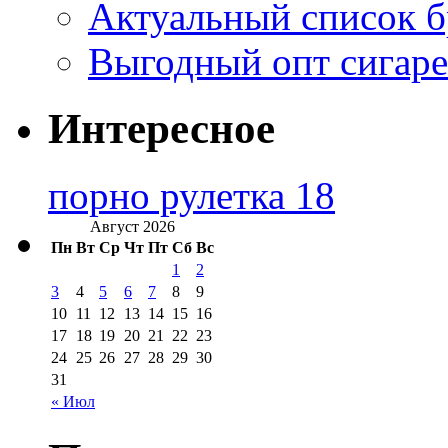
Актуальный список б
Выгодный опт сигаре
Интересное
порно рулетка 18
Август 2026
Пн
Вт
Ср
Чт
Пт
Сб
Вс
1
2
3
4
5
6
7
8
9
10
11
12
13
14
15
16
17
18
19
20
21
22
23
24
25
26
27
28
29
30
31
« Июл