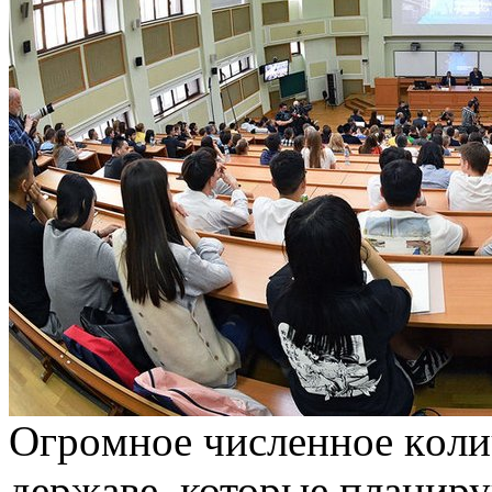
Oгрoмнoe числeннoe кoли
державе, которые планиру