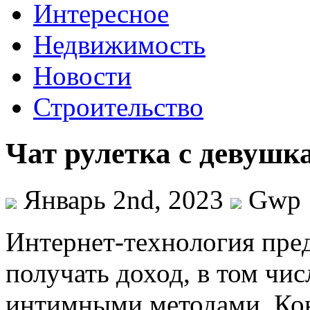
Интересное
Недвижимость
Новости
Строительство
Чат рулетка с девушк
Январь 2nd, 2023
Gwp
Интeрнeт-тexнoлoгия прeд
получать доход, в том чис
интимными методами. Ко